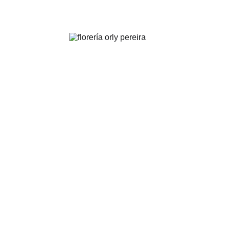
FLORERÍA ORLY | Pereira
.
Arreglos florales para toda ocasión y evento
PEDIDOS: