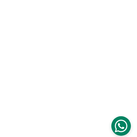
Carrera 6 # 30 - 05
Pereira - Colombia
SÍGUENOS EN NUESTRAS 
REDES SOCIALES
Horario de Lunes - Sábado
8 AM a 6 PM
Sitio web desarrollado por "Se le tiene - Agencia Digital"