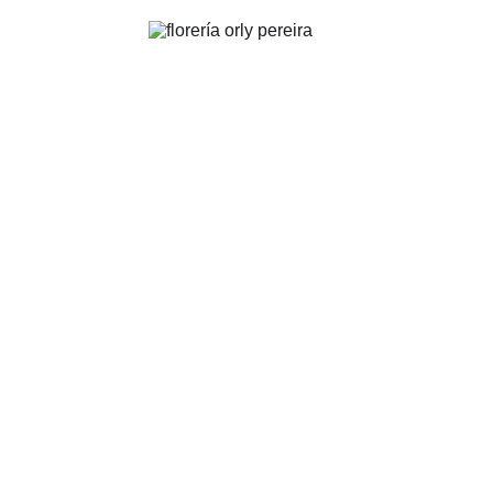
FLORERÍA ORLY | Pereira
.
Arreglos florales para toda ocasión y evento
PEDIDOS:
ventas@floreriaorly.com