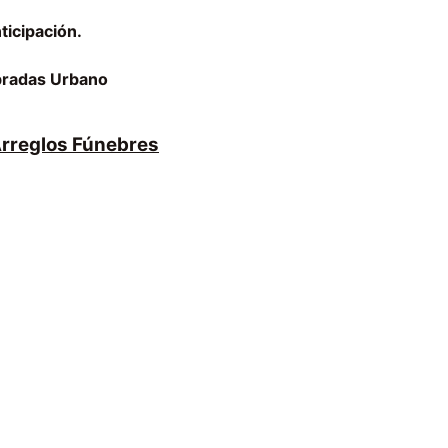
ticipación.
ebradas Urbano
 Arreglos Fúnebres
PEDIDOS:
+57 313 326 4389
ventas@floreriaorly.com