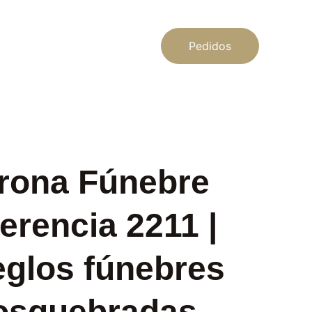
Pedidos
rona Fúnebre
erencia 2211 |
eglos fúnebres
osquebradas