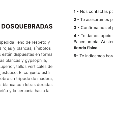
1 -
Nos contactas po
2
- Te asesoramos pa
- DOSQUEBRADAS
3 -
Confirmamos el 
4 -
Te damos opcion
Bancolombia, Wester
spedida lleno de respeto y
tienda física.
 rojas y blancas, símbolos
es están dispuestas en forma
5-
Te indicamos hora
as blancas y gypsophila,
perior, tallos verticales de
jestuoso. El conjunto está
obre un trípode de madera,
 blanca con letras doradas
riño y la cercanía hacia la