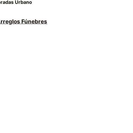
ebradas Urbano
 Arreglos Fúnebres
PEDIDOS:
+57 313 326 4389
ventas@floreriaorly.com
Carrera 6 # 30 - 05
Pereira - Colombia