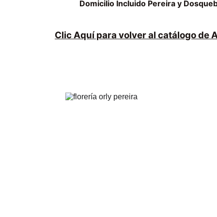
Domicilio Incluido Pereira y Dosqu
Clic Aquí para volver al catálogo de
FLORERÍA ORLY | 
Pereira
.
Arreglos florales para toda ocasión y evento