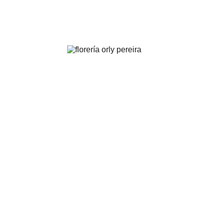
FLORERÍA ORLY | Pereira
.
Arreglos florales para toda ocasión y evento