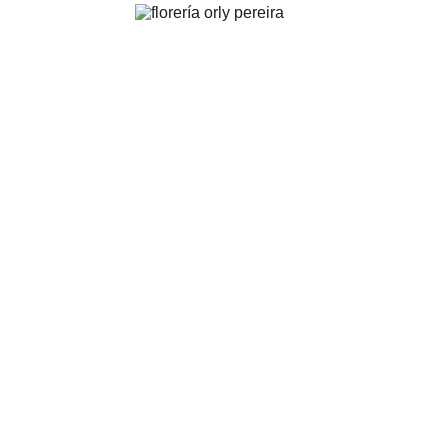
FLORERÍA ORLY | Pereira
.
Arreglos florales para toda ocasión y evento
PEDIDOS:
ventas@floreriaorly.com