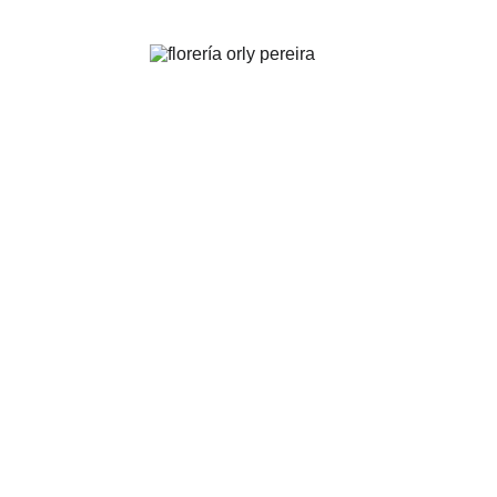
FLORERÍA ORLY | Pereira
.
Arreglos florales para toda ocasión y evento
PEDIDOS: