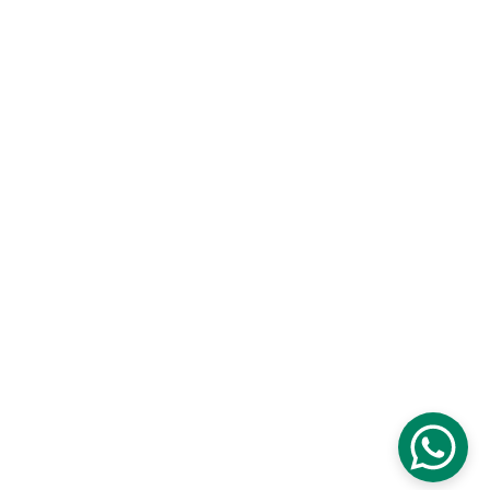
Carrera 6 # 30 - 05
Pereira - Colombia
SÍGUENOS EN NUESTRAS 
REDES SOCIALES
Horario de Lunes - Sábado
8 AM a 6 PM
Sitio web desarrollado por "Se le tiene - Agencia Digital"