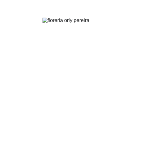
FLORERÍA ORLY | Pereira
.
Arreglos florales para toda ocasión y evento
PEDIDOS: