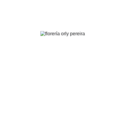
FLORERÍA ORLY | Pereira
.
Arreglos florales para toda ocasión y evento