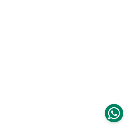
Carrera 6 # 30 - 05
Pereira - Colombia
SÍGUENOS EN NUESTRAS 
REDES SOCIALES
Horario de Lunes - Sábado
8 AM a 6 PM
Sitio web desarrollado por "Se le tiene - Agencia Digital"